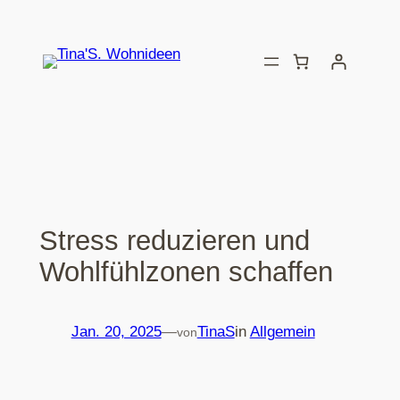
Zum
Inhalt
springen
Stress reduzieren und
Wohlfühlzonen schaffen
Jan. 20, 2025
—
TinaS
in
Allgemein
von