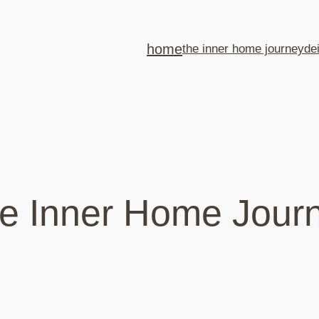
home
the inner home journey
de
e Inner Home Jour