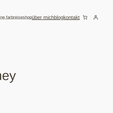
über mich
blog
kontakt
ine farbreise
shop
ney