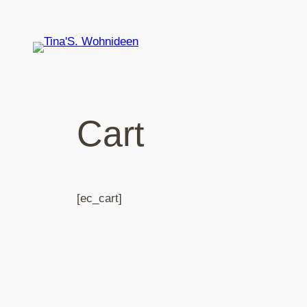
Zum
Inhalt
springen
Cart
[ec_cart]