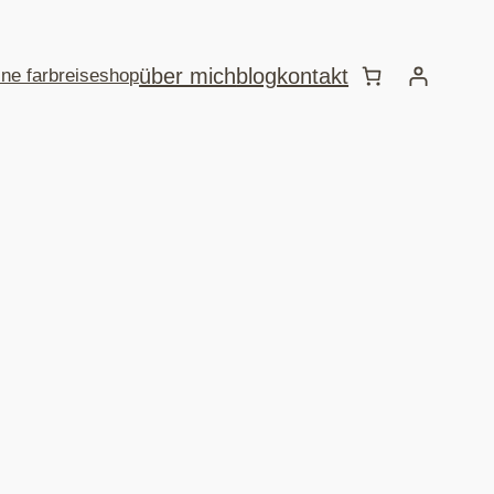
über mich
blog
kontakt
ine farbreise
shop