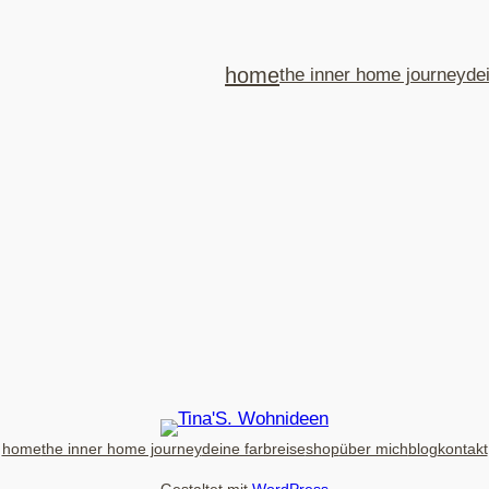
home
the inner home journey
de
home
the inner home journey
deine farbreise
shop
über mich
blog
kontakt