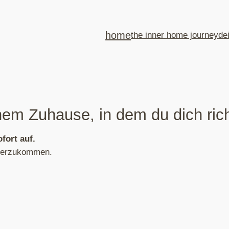
home
the inner home journey
de
em Zuhause, in dem du dich rich
fort auf.
unterzukommen.