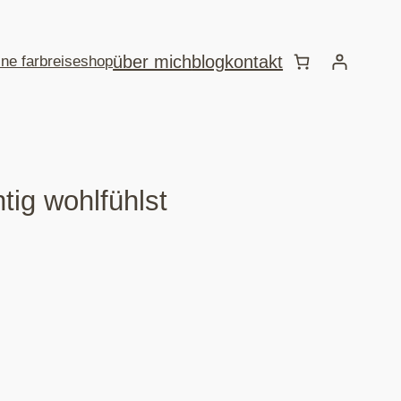
über mich
blog
kontakt
ine farbreise
shop
tig wohlfühlst